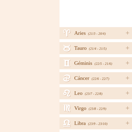
a
+
Aries
(21/3 - 20/4)
b
+
Tauro
(21/4 - 21/5)
c
+
Géminis
(22/5 - 21/6)
d
+
Cáncer
(22/6 - 22/7)
e
+
Leo
(23/7 - 22/8)
f
+
Virgo
(23/8 - 22/9)
g
+
Libra
(23/9 - 23/10)