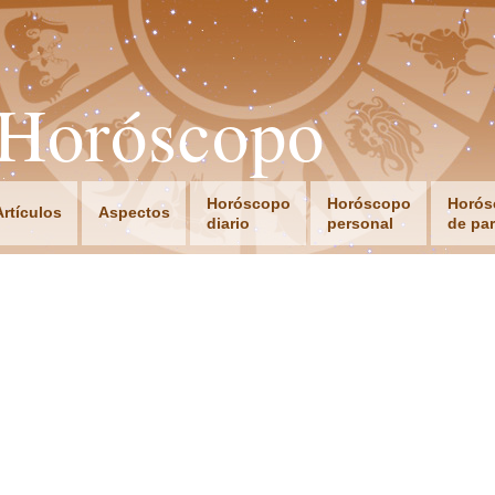
oHoróscopo
Horóscopo
Horóscopo
Horós
Artículos
Aspectos
diario
personal
de par