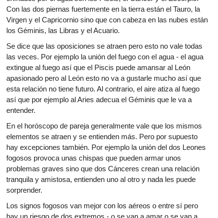
Con las dos piernas fuertemente en la tierra están el Tauro, la
Virgen y el Capricornio sino que con cabeza en las nubes están
los Géminis, las Libras y el Acuario.
Se dice que las oposiciones se atraen pero esto no vale todas
las veces. Por ejemplo la unión del fuego con el agua - el agua
extingue al fuego así que el Piscis puede amansar al León
apasionado pero al León esto no va a gustarle mucho así que
esta relación no tiene futuro. Al contrario, el aire atiza al fuego
así que por ejemplo al Aries adecua el Géminis que le va a
entender.
En el horóscopo de pareja generalmente vale que los mismos
elementos se atraen y se entienden más. Pero por supuesto
hay excepciones también. Por ejemplo la unión del dos Leones
fogosos provoca unas chispas que pueden armar unos
problemas graves sino que dos Cánceres crean una relación
tranquila y amistosa, entienden uno al otro y nada les puede
sorprender.
Los signos fogosos van mejor con los aéreos o entre sí pero
hay un riesgo de dos extremos - o se van a amar o se van a