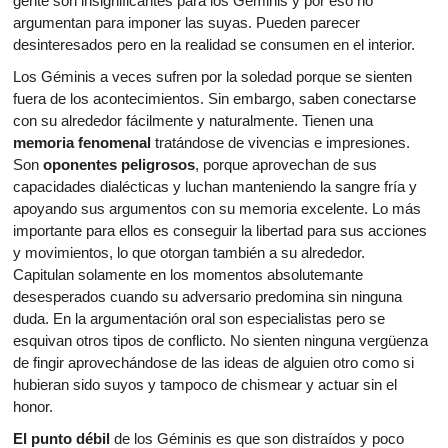
gente son insignificantes para los Géminis y por eso no
argumentan para imponer las suyas. Pueden parecer
desinteresados pero en la realidad se consumen en el interior.
Los Géminis a veces sufren por la soledad porque se sienten
fuera de los acontecimientos. Sin embargo, saben conectarse
con su alrededor fácilmente y naturalmente. Tienen una
memoria fenomenal
tratándose de vivencias e impresiones.
Son
oponentes peligrosos
, porque aprovechan de sus
capacidades dialécticas y luchan manteniendo la sangre fría y
apoyando sus argumentos con su memoria excelente. Lo más
importante para ellos es conseguir la libertad para sus acciones
y movimientos, lo que otorgan también a su alrededor.
Capitulan solamente en los momentos absolutemante
desesperados cuando su adversario predomina sin ninguna
duda. En la argumentación oral son especialistas pero se
esquivan otros tipos de conflicto. No sienten ninguna vergüenza
de fingir aprovechándose de las ideas de alguien otro como si
hubieran sido suyos y tampoco de chismear y actuar sin el
honor.
El punto débil
de los Géminis es que son distraídos y poco