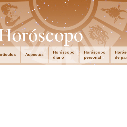
oHoróscopo
Horóscopo
Horóscopo
Horós
Artículos
Aspectos
diario
personal
de par