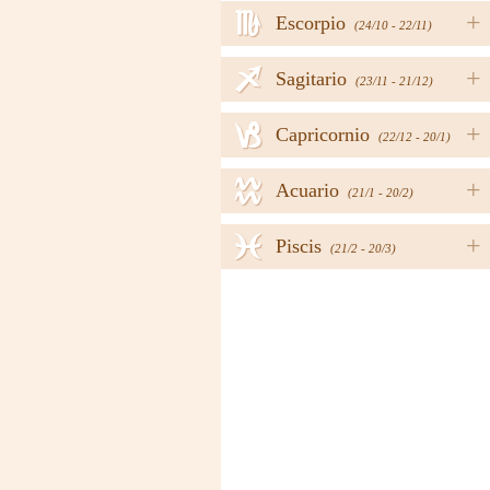
h
+
Escorpio
(24/10 - 22/11)
i
+
Sagitario
(23/11 - 21/12)
j
+
Capricornio
(22/12 - 20/1)
k
+
Acuario
(21/1 - 20/2)
l
+
Piscis
(21/2 - 20/3)