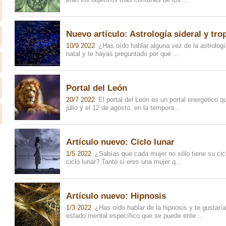
Nuevo artículo: Astrología sideral y tro
10/9 2022
¿Has oído hablar alguna vez de la astrología sideral? Quizá hayas visto tu carta
natal y te hayas preguntado por qué ...
Portal del León
20/7 2022
El portal del León es un portal energético que se abre cada año entre el 26 de
julio y el 12 de agosto, en la tempora...
Artículo nuevo: Ciclo lunar
1/5 2022
¿Sabías que cada mujer no sólo tiene su ciclo hormonal normal, sino también un
ciclo lunar? Tanto si eres una mujer q...
Artículo nuevo: Hipnosis
1/3 2022
¿Has oído hablar de la hipnosis y te gustaría saber más? La hipnosis es un
estado mental específico que se puede ente...