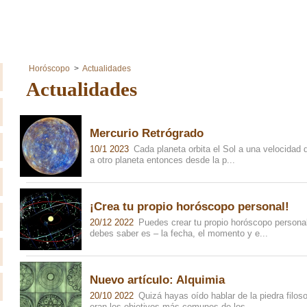
Horóscopo
Actualidades
Actualidades
Mercurio Retrógrado
10/1 2023
Cada planeta orbita el Sol a una velocidad diferente y cuando la Tierra "adelanta"
a otro planeta entonces desde la p...
¡Crea tu propio horóscopo personal!
20/12 2022
Puedes crear tu propio horóscopo personal en nuestro sitio web. Todo lo que
debes saber es – la fecha, el momento y e...
Nuevo artículo: Alquimia
20/10 2022
Quizá hayas oído hablar de la piedra filosofal o de hacer oro del acero. Estos
eran los objetivos más comunes de los ...