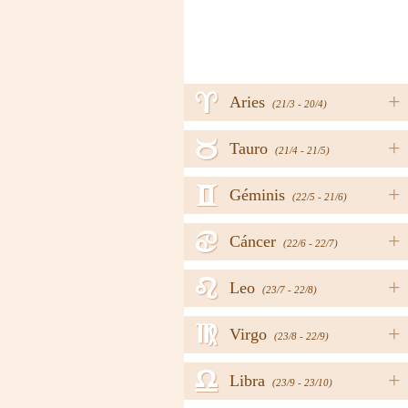
a
+
Aries
(21/3 - 20/4)
b
+
Tauro
(21/4 - 21/5)
c
+
Géminis
(22/5 - 21/6)
d
+
Cáncer
(22/6 - 22/7)
e
+
Leo
(23/7 - 22/8)
f
+
Virgo
(23/8 - 22/9)
g
+
Libra
(23/9 - 23/10)