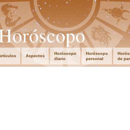
oHoróscopo
Horóscopo
Horóscopo
Horós
Artículos
Aspectos
diario
personal
de par