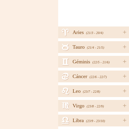
a
+
Aries
(21/3 - 20/4)
b
+
Tauro
(21/4 - 21/5)
c
+
Géminis
(22/5 - 21/6)
d
+
Cáncer
(22/6 - 22/7)
e
+
Leo
(23/7 - 22/8)
f
+
Virgo
(23/8 - 22/9)
g
+
Libra
(23/9 - 23/10)