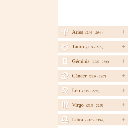
a
+
Aries
(21/3 - 20/4)
b
+
Tauro
(21/4 - 21/5)
c
+
Géminis
(22/5 - 21/6)
d
+
Cáncer
(22/6 - 22/7)
e
+
Leo
(23/7 - 22/8)
f
+
Virgo
(23/8 - 22/9)
g
+
Libra
(23/9 - 23/10)