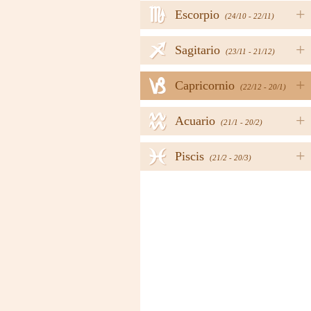
h
+
Escorpio
(24/10 - 22/11)
i
+
Sagitario
(23/11 - 21/12)
j
+
Capricornio
(22/12 - 20/1)
k
+
Acuario
(21/1 - 20/2)
l
+
Piscis
(21/2 - 20/3)