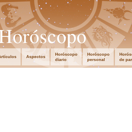
oHoróscopo
Horóscopo
Horóscopo
Horós
Artículos
Aspectos
diario
personal
de par