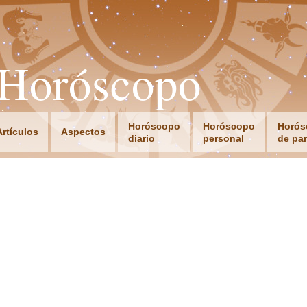
oHoróscopo
Horóscopo
Horóscopo
Horós
Artículos
Aspectos
diario
personal
de par