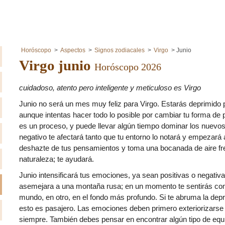
Horóscopo
Aspectos
Signos zodiacales
Virgo
Junio​​
Virgo junio​​
Horóscopo 2026
cuidadoso, atento pero inteligente y meticuloso es Virgo
Junio no será un mes muy feliz para Virgo. Estarás deprimido 
aunque intentas hacer todo lo posible por cambiar tu forma de 
es un proceso, y puede llevar algún tiempo dominar los nuevos
negativo te afectará tanto que tu entorno lo notará y empezará a
deshazte de tus pensamientos y toma una bocanada de aire fre
naturaleza; te ayudará.
Junio intensificará tus emociones, ya sean positivas o negativ
asemejara a una montaña rusa; en un momento te sentirás como
mundo, en otro, en el fondo más profundo. Si te abruma la dep
esto es pasajero. Las emociones deben primero exteriorizarse 
siempre. También debes pensar en encontrar algún tipo de equili