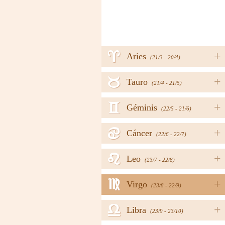
a
+
Aries
(21/3 - 20/4)
b
+
Tauro
(21/4 - 21/5)
c
+
Géminis
(22/5 - 21/6)
d
+
Cáncer
(22/6 - 22/7)
e
+
Leo
(23/7 - 22/8)
f
+
Virgo
(23/8 - 22/9)
g
+
Libra
(23/9 - 23/10)