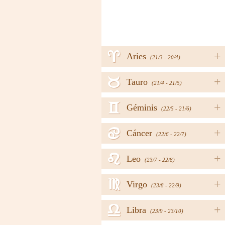
a
+
Aries
(21/3 - 20/4)
b
+
Tauro
(21/4 - 21/5)
c
+
Géminis
(22/5 - 21/6)
d
+
Cáncer
(22/6 - 22/7)
e
+
Leo
(23/7 - 22/8)
f
+
Virgo
(23/8 - 22/9)
g
+
Libra
(23/9 - 23/10)