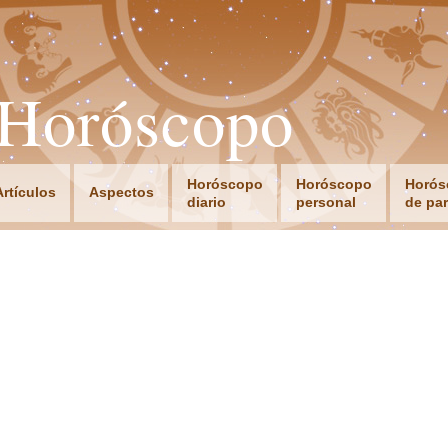
oHoróscopo
Horóscopo
Horóscopo
Horós
Artículos
Aspectos
diario
personal
de par